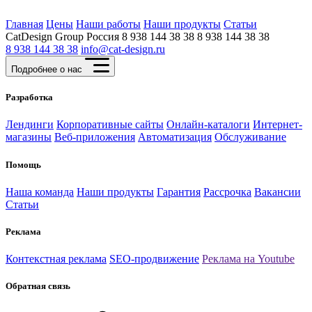
Главная
Цены
Наши работы
Наши продукты
Статьи
CatDesign Group
Россия
8 938 144 38 38
8 938 144 38 38
8 938 144 38 38
info@cat-design.ru
Подробнее о нас
Разработка
Лендинги
Корпоративные сайты
Онлайн-каталоги
Интернет-
магазины
Веб-приложения
Автоматизация
Обслуживание
Помощь
Наша команда
Наши продукты
Гарантия
Рассрочка
Вакансии
Статьи
Реклама
Контекстная реклама
SEO-продвижение
Реклама на Youtube
Обратная связь